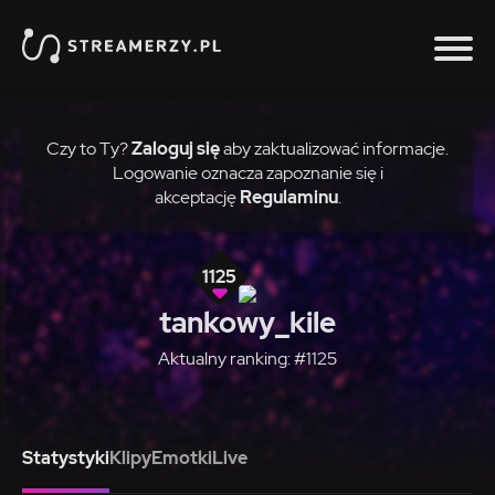
Czy to Ty?
Zaloguj się
aby zaktualizować informacje.
Logowanie oznacza zapoznanie się i
akceptację
Regulaminu
.
1125
tankowy_kile
Aktualny ranking: #1125
Statystyki
Klipy
Emotki
Live