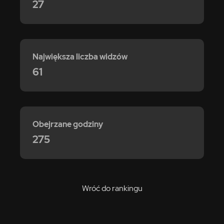
27
Największa liczba widzów
61
Obejrzane godziny
275
Wróć do rankingu