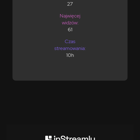
27
Najwięcej
widzów:
61
Czas
streamowania:
10h