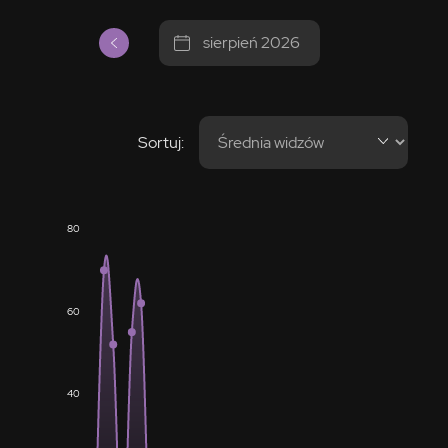
sierpień 2026
Sortuj:
80
60
40