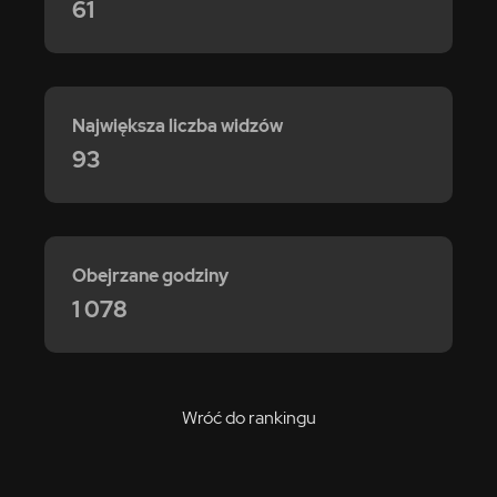
61
Największa liczba widzów
93
Obejrzane godziny
1 078
Wróć do rankingu