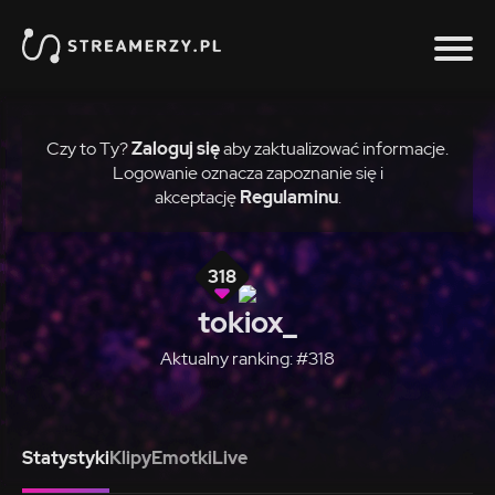
Czy to Ty?
Zaloguj się
aby zaktualizować informacje.
Logowanie oznacza zapoznanie się i
akceptację
Regulaminu
.
318
tokiox_
Aktualny ranking: #318
Statystyki
Klipy
Emotki
Live