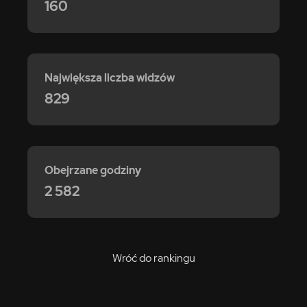
160
Największa liczba widzów
829
Obejrzane godziny
2 582
Wróć do rankingu