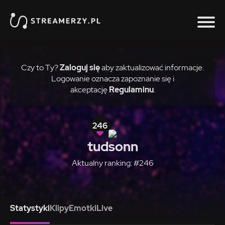
Czy to Ty?
Zaloguj się
aby zaktualizować informacje.
Logowanie oznacza zapoznanie się i
akceptację
Regulaminu
.
246
tudsonn
Aktualny ranking: #246
Statystyki
Klipy
Emotki
Live