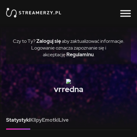
Czy to Ty?
Zaloguj się
aby zaktualizować informacje.
Logowanie oznacza zapoznanie się i
akceptację
Regulaminu
.
vrredna
Statystyki
Klipy
Emotki
Live