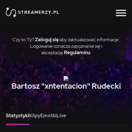
Czy to Ty?
Zaloguj się
aby zaktualizować informacje.
Logowanie oznacza zapoznanie się i
akceptację
Regulaminu
.
Bartosz "xntentacion" Rudecki
Statystyki
Klipy
Emotki
Live