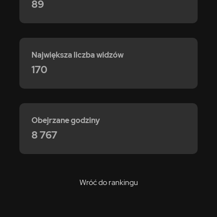
89
Największa liczba widzów
170
Obejrzane godziny
8 767
Wróć do rankingu