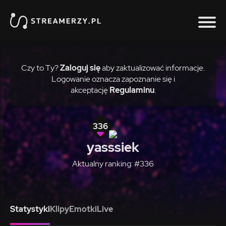
Czy to Ty?
Zaloguj się
aby zaktualizować informacje.
Logowanie oznacza zapoznanie się i
akceptację
Regulaminu
.
336
yasssiek
Aktualny ranking: #336
Statystyki
Klipy
Emotki
Live