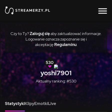
Czy to Ty?
Zaloguj się
aby zaktualizować informacje.
Logowanie oznacza zapoznanie się i
akceptację
Regulaminu
.
530
yoshi7901
Aktualny ranking: #530
Statystyki
Klipy
Emotki
Live