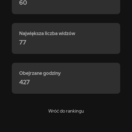
60
Największa liczba widzów
77
Obejrzane godziny
427
Wróć do rankingu