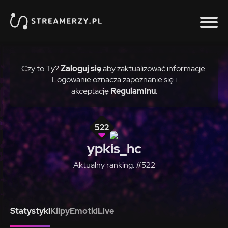
Czy to Ty?
Zaloguj się
aby zaktualizować informacje.
Logowanie oznacza zapoznanie się i
akceptację
Regulaminu
.
522
ypkis_hc
Aktualny ranking: #522
Statystyki
Klipy
Emotki
Live