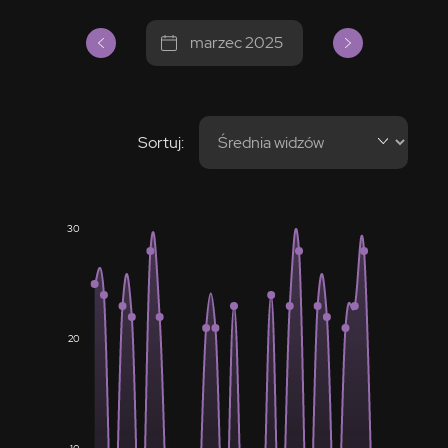
marzec 2025
Sortuj:
30
20