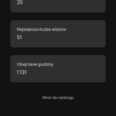
25
Największa liczba widzów
51
Obejrzane godziny
1 131
Wróć do rankingu