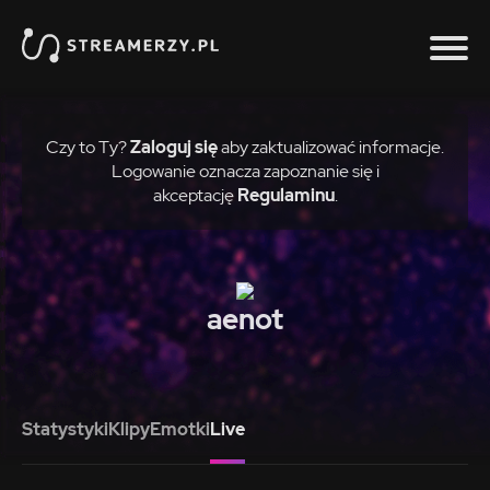
Czy to Ty?
Zaloguj się
aby zaktualizować informacje.
Logowanie oznacza zapoznanie się i
akceptację
Regulaminu
.
aenot
Statystyki
Klipy
Emotki
Live