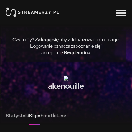
Czy to Ty?
Zaloguj się
aby zaktualizować informacje.
Logowanie oznacza zapoznanie się i
akceptację
Regulaminu
.
akenouille
Statystyki
Klipy
Emotki
Live