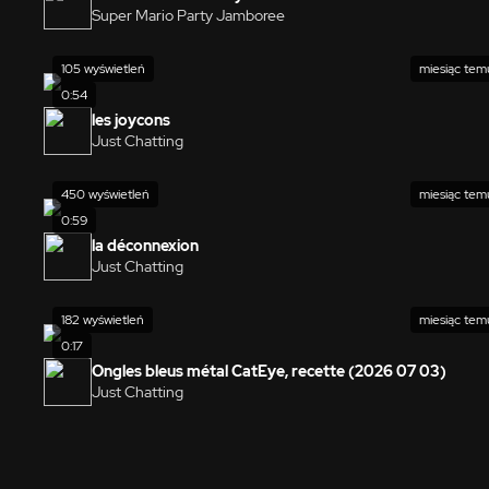
Super Mario Party Jamboree
105 wyświetleń
miesiąc tem
0:54
les joycons
Just Chatting
450 wyświetleń
miesiąc tem
0:59
la déconnexion
Just Chatting
182 wyświetleń
miesiąc tem
0:17
Ongles bleus métal CatEye, recette (2026 07 03)
Just Chatting