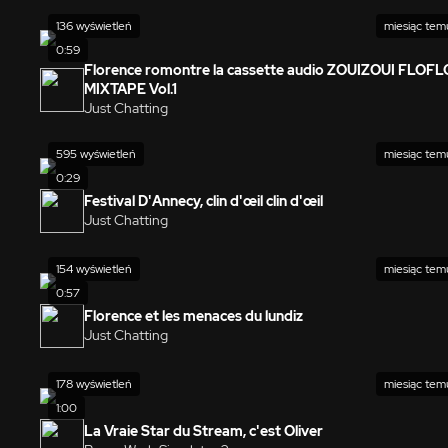
136 wyświetleń
miesiąc tem
0:59
Florence romontre la cassette audio ZOUIZOUI FLOFL
MIXTAPE Vol.1
Just Chatting
595 wyświetleń
miesiąc tem
0:29
Festival D'Annecy, clin d'œil clin d'œil
Just Chatting
154 wyświetleń
miesiąc tem
0:57
Florence et les menaces du lundiz
Just Chatting
178 wyświetleń
miesiąc tem
1:00
La Vraie Star du Stream, c'est Oliver