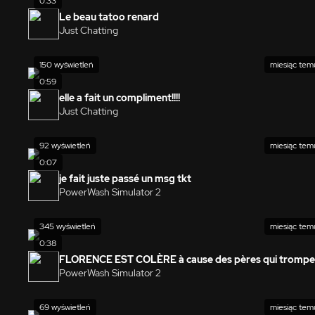
0:33
Le beau tatoo renard
Just Chatting
150 wyświetleń
miesiąc tem
0:59
elle a fait un compliment!!!!
Just Chatting
92 wyświetleń
miesiąc tem
0:07
je fait juste passé un msg tkt
PowerWash Simulator 2
345 wyświetleń
miesiąc tem
0:38
FLORENCE EST COLÈRE à cause des pères qui trompe
PowerWash Simulator 2
69 wyświetleń
miesiąc tem