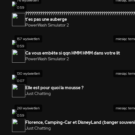
76 wyświetleń
miesiąc tem
0:59
????????????????????????????????????????????????????
t'es pas une auberge
PowerWash Simulator 2
157 wyświetleń
miesiąc tem
0:59
Ca vous embête si qqn HMM HMM dans votre lit
PowerWash Simulator 2
130 wyświetleń
miesiąc tem
0:07
Elle est pour quoi la mousse ?
Just Chatting
261 wyświetleń
miesiąc tem
0:59
Florence, Camping-Car et DisneyLand (banger souveni
Just Chatting