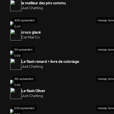
la meilleur des pirs commu
Just Chatting
406 wyświetleń
miesiąc tem
0:24
croco glacé
Cat Mail Co.
114 wyświetleń
miesiąc tem
0:59
Le flash renard + livre de coloriage
Just Chatting
195 wyświetleń
miesiąc tem
0:59
Le flash Oliver
Just Chatting
539 wyświetleń
miesiąc tem