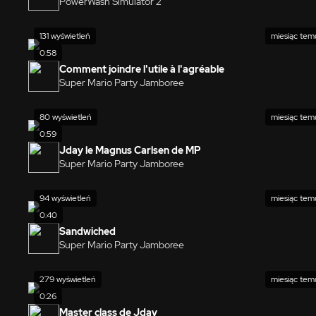
PowerWash Simulator 2
131 wyświetleń
miesiąc tem
0:58
Comment joindre l'utile à l'agréable
Super Mario Party Jamboree
80 wyświetleń
miesiąc tem
0:59
Jday le Magnus Carlsen de MP
Super Mario Party Jamboree
94 wyświetleń
miesiąc tem
0:40
Sandwiched
Super Mario Party Jamboree
279 wyświetleń
miesiąc tem
0:26
Master class de Jday