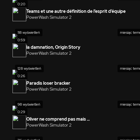
0:20
Teams et une autre définition de l’esprit d’équipe
PowerWash Simulator 2
118 wyświetleń
miesiąc tem
0:59
la damnation, Origin Story
PowerWash Simulator 2
128 wyświetleń
miesiąc tem
0:26
Paradis loser bracker
PowerWash Simulator 2
98 wyświetleń
miesiąc tem
0:29
Oliver ne comprend pas mais ...
PowerWash Simulator 2