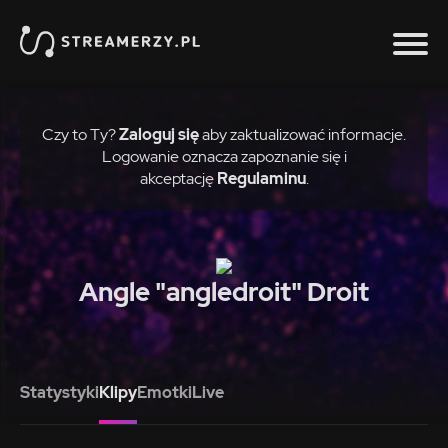
Czy to Ty?
Zaloguj się
aby zaktualizować informacje.
Logowanie oznacza zapoznanie się i
akceptację
Regulaminu
.
Angle "angledroit" Droit
Statystyki
Klipy
Emotki
Live