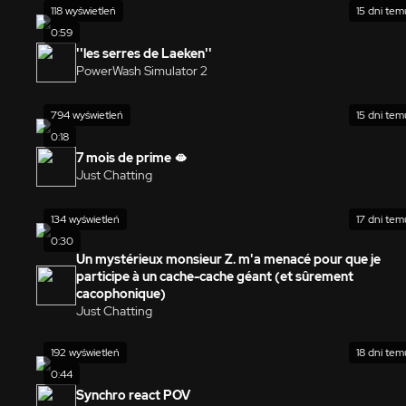
118 wyświetleń
15 dni tem
0:59
''les serres de Laeken''
PowerWash Simulator 2
794 wyświetleń
15 dni tem
0:18
7 mois de prime 🫦
Just Chatting
134 wyświetleń
17 dni tem
0:30
Un mystérieux monsieur Z. m'a menacé pour que je
participe à un cache-cache géant (et sûrement
cacophonique)
Just Chatting
192 wyświetleń
18 dni tem
0:44
Synchro react POV