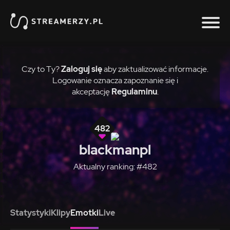
Czy to Ty?
Zaloguj się
aby zaktualizować informacje.
Logowanie oznacza zapoznanie się i
akceptację
Regulaminu
.
482
blackmanpl
Aktualny ranking: #482
Statystyki
Klipy
Emotki
Live