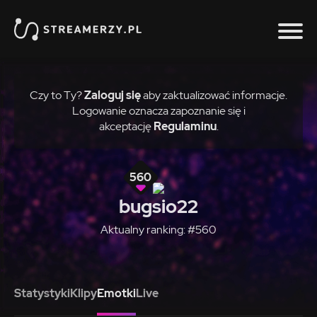
Czy to Ty?
Zaloguj się
aby zaktualizować informacje.
Logowanie oznacza zapoznanie się i
akceptację
Regulaminu
.
560
bugsio22
Aktualny ranking: #560
Statystyki
Klipy
Emotki
Live