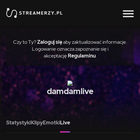
Czy to Ty?
Zaloguj się
aby zaktualizować informacje.
Logowanie oznacza zapoznanie się i
akceptację
Regulaminu
.
damdamlive
Statystyki
Klipy
Emotki
Live