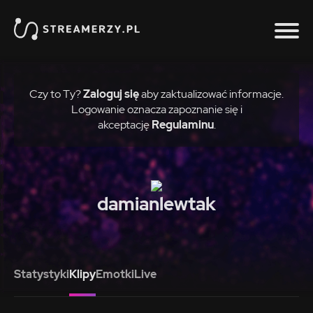
Czy to Ty?
Zaloguj się
aby zaktualizować informacje.
Logowanie oznacza zapoznanie się i
akceptację
Regulaminu
.
damianlewtak
Statystyki
Klipy
Emotki
Live