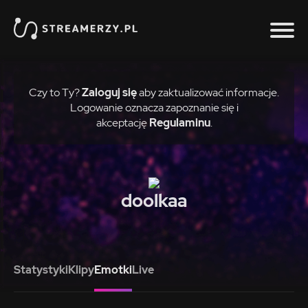
Czy to Ty?
Zaloguj się
aby zaktualizować informacje.
Logowanie oznacza zapoznanie się i
akceptację
Regulaminu
.
doolkaa
Statystyki
Klipy
Emotki
Live