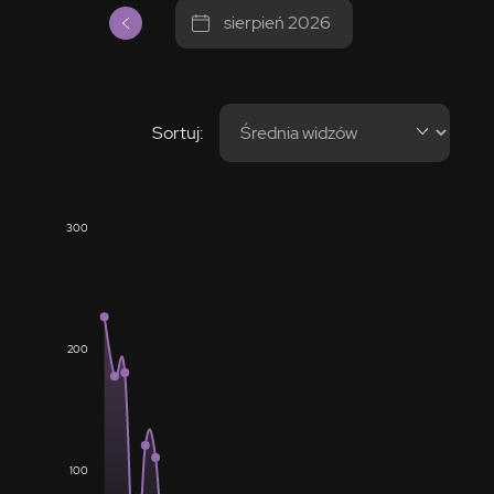
sierpień 2026
Sortuj:
300
200
100