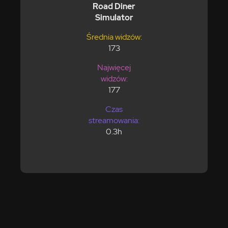
Road Diner
Simulator
Średnia widzów:
173
Najwięcej
widzów:
177
Czas
streamowania:
0.3h