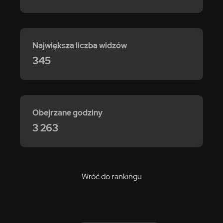
Największa liczba widzów
345
Obejrzane godziny
3 263
Wróć do rankingu