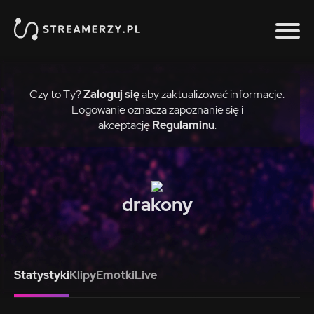
Czy to Ty?
Zaloguj się
aby zaktualizować informacje.
Logowanie oznacza zapoznanie się i
akceptację
Regulaminu
.
drakony
Statystyki
Klipy
Emotki
Live