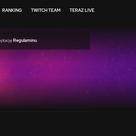
RANKING
TWITCH TEAM
TERAZ LIVE
eptację
Regulaminu
.