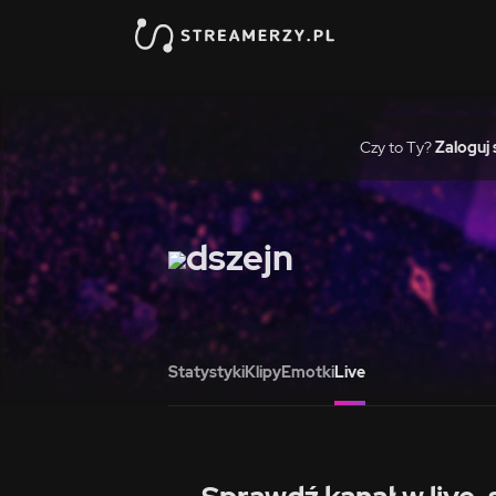
Czy to Ty?
Zaloguj 
dszejn
Statystyki
Klipy
Emotki
Live