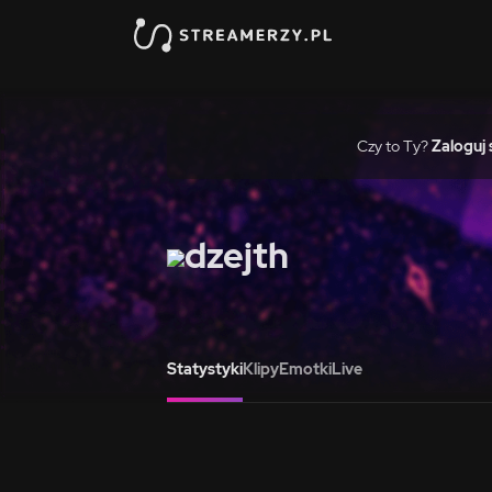
Czy to Ty?
Zaloguj 
dzejth
Statystyki
Klipy
Emotki
Live