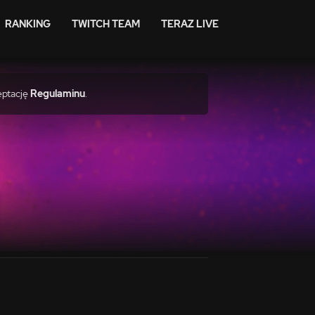
RANKING
TWITCH TEAM
TERAZ LIVE
eptację
Regulaminu
.