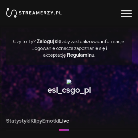
Czy to Ty?
Zaloguj się
aby zaktualizować informacje.
Logowanie oznacza zapoznanie się i
akceptację
Regulaminu
.
esl_csgo_pl
Statystyki
Klipy
Emotki
Live