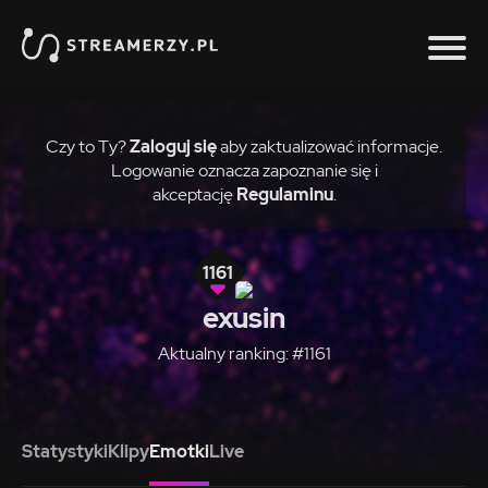
Czy to Ty?
Zaloguj się
aby zaktualizować informacje.
Logowanie oznacza zapoznanie się i
akceptację
Regulaminu
.
1161
exusin
Aktualny ranking: #1161
Statystyki
Klipy
Emotki
Live