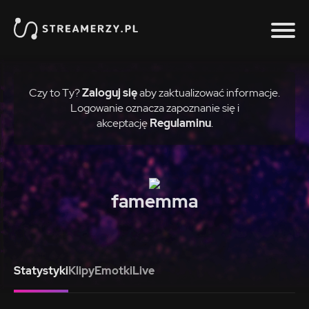
Czy to Ty?
Zaloguj się
aby zaktualizować informacje.
Logowanie oznacza zapoznanie się i
akceptację
Regulaminu
.
famemma
Statystyki
Klipy
Emotki
Live