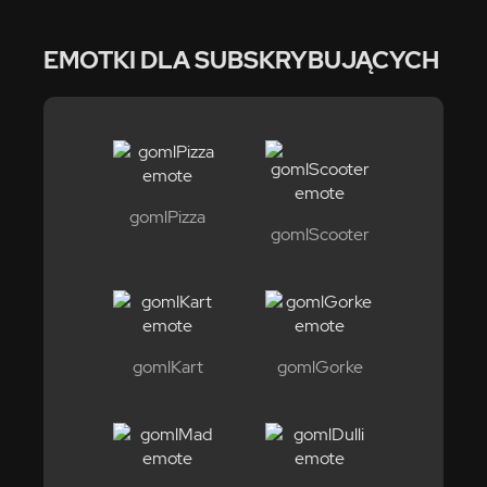
EMOTKI DLA SUBSKRYBUJĄCYCH
gomlPizza
gomlScooter
gomlKart
gomlGorke