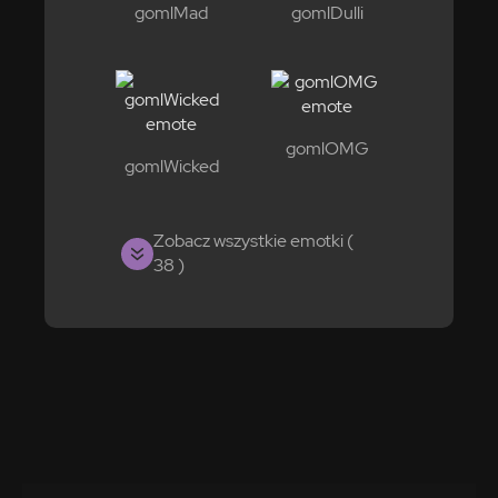
gomlMad
gomlDulli
gomlOMG
gomlWicked
Zobacz wszystkie emotki (
38 )