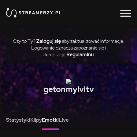
Czy to Ty?
Zaloguj się
aby zaktualizować informacje.
Logowanie oznacza zapoznanie się i
akceptację
Regulaminu
.
getonmylvltv
Statystyki
Klipy
Emotki
Live