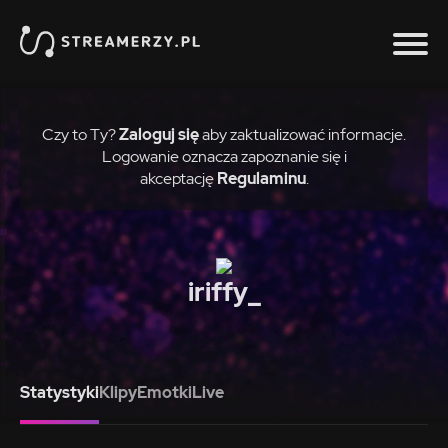
Czy to Ty?
Zaloguj się
aby zaktualizować informacje.
Logowanie oznacza zapoznanie się i
akceptację
Regulaminu
.
iriffy_
Statystyki
Klipy
Emotki
Live