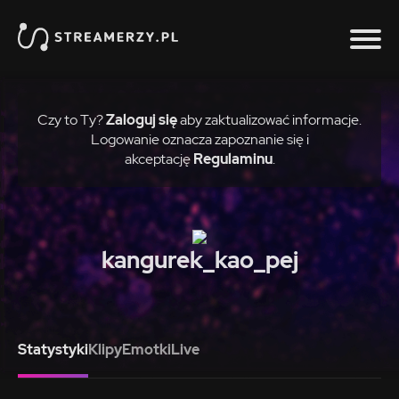
Czy to Ty?
Zaloguj się
aby zaktualizować informacje.
Logowanie oznacza zapoznanie się i
akceptację
Regulaminu
.
kangurek_kao_pej
Statystyki
Klipy
Emotki
Live