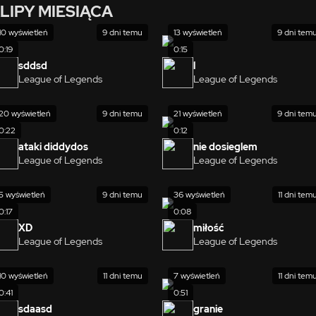
LIPY MIESIĄCA
10 wyświetleń
9 dni temu
13 wyświetleń
9 dni tem
0:19
0:15
sddsd
l
League of Legends
League of Legends
20 wyświetleń
9 dni temu
21 wyświetleń
9 dni tem
0:22
0:12
ataki diddydos
nie dosieglem
League of Legends
League of Legends
5 wyświetleń
9 dni temu
36 wyświetleń
11 dni tem
0:17
0:08
XD
miłość
League of Legends
League of Legends
10 wyświetleń
11 dni temu
7 wyświetleń
11 dni tem
0:41
0:51
sdaasd
granie