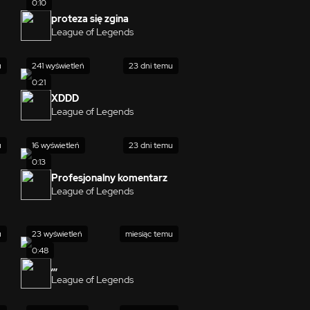
0:10
proteza się zgina
League of Legends
u
241 wyświetleń
23 dni temu
0:21
XDDD
League of Legends
u
16 wyświetleń
23 dni temu
0:13
Profesjonalny komentarz
League of Legends
u
23 wyświetleń
miesiąc temu
0:48
,,,
League of Legends