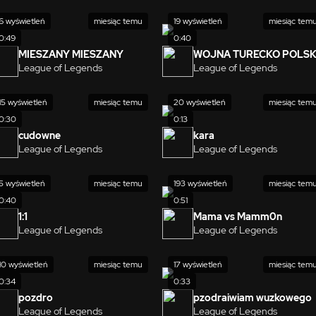
6 wyświetleń
miesiąc temu
19 wyświetleń
miesiąc tem
0:49
0:40
MIESZANY MIESZANY
WOJNA TURECKO POLS
League of Legends
League of Legends
15 wyświetleń
miesiąc temu
20 wyświetleń
miesiąc tem
0:30
0:13
cudowne
kara
League of Legends
League of Legends
5 wyświetleń
miesiąc temu
193 wyświetleń
miesiąc tem
0:40
0:51
1:1
Mama vs Mamm0n
League of Legends
League of Legends
10 wyświetleń
miesiąc temu
17 wyświetleń
miesiąc tem
0:34
0:33
pozdro
pzodraiwiam wuzkowego
League of Legends
League of Legends