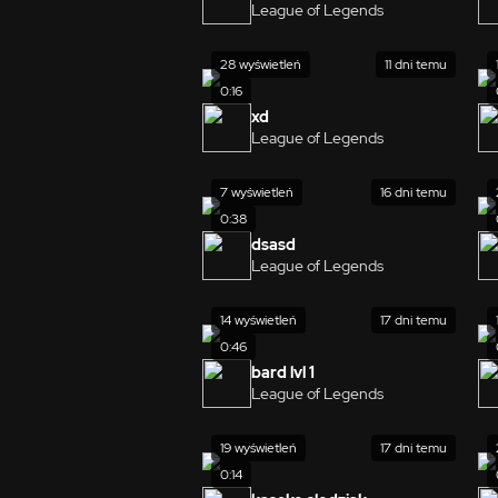
League of Legends
28 wyświetleń
11 dni temu
0:16
xd
League of Legends
7 wyświetleń
16 dni temu
0:38
dsasd
League of Legends
14 wyświetleń
17 dni temu
0:46
bard lvl 1
League of Legends
19 wyświetleń
17 dni temu
0:14