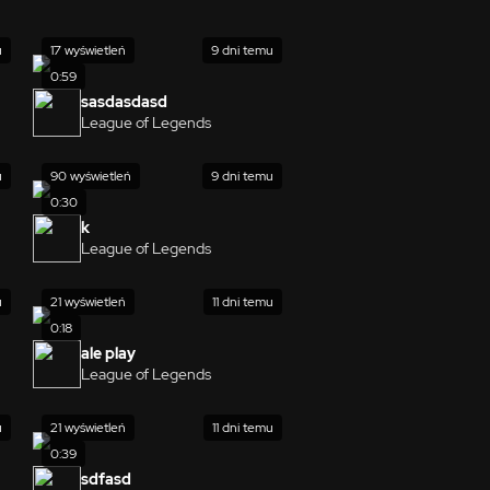
u
17 wyświetleń
9 dni temu
0:59
sasdasdasd
League of Legends
u
90 wyświetleń
9 dni temu
0:30
k
League of Legends
u
21 wyświetleń
11 dni temu
0:18
ale play
League of Legends
u
21 wyświetleń
11 dni temu
0:39
sdfasd