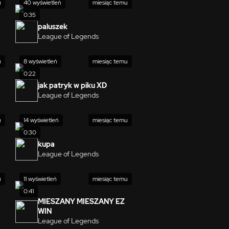
u
40 wyświetleń
miesiąc temu
0:35
paluszek
League of Legends
u
8 wyświetleń
miesiąc temu
0:22
jak patryk w piku XD
League of Legends
u
14 wyświetleń
miesiąc temu
0:30
kupa
League of Legends
u
11 wyświetleń
miesiąc temu
0:41
MIESZANY MIESZANY EZ
WIN
League of Legends