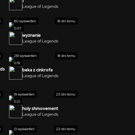
1
League of Legends
u
80 wyświetleń
18 dni temu
0:07
wyznanie
League of Legends
u
281 wyświetleń
18 dni temu
0:19
nds
beka z cinkrofa
League of Legends
u
19 wyświetleń
23 dni temu
0:21
holy shmovement
League of Legends
u
13 wyświetleń
23 dni temu