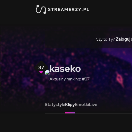
Czy to Ty?
Zaloguj 
kaseko
37
Aktualny ranking: #37
Statystyki
Klipy
Emotki
Live