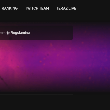
RANKING
TWITCH TEAM
TERAZ LIVE
eptację
Regulaminu
.