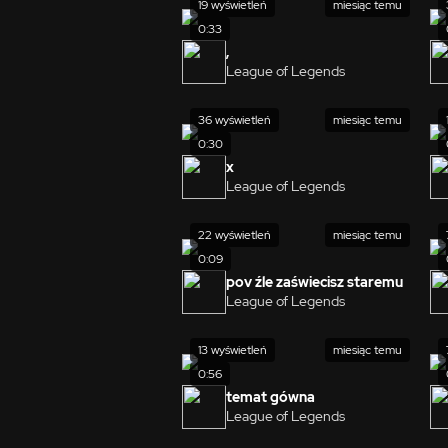
19 wyświetleń
miesiąc temu
0:33
,
League of Legends
36 wyświetleń
miesiąc temu
0:30
x
League of Legends
22 wyświetleń
miesiąc temu
0:09
pov źle zaświecisz staremu
League of Legends
13 wyświetleń
miesiąc temu
0:56
temat gówna
League of Legends