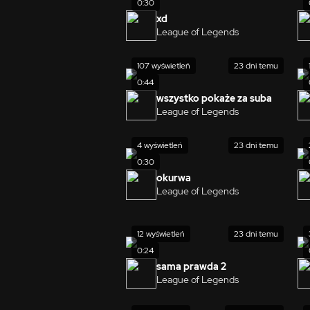
0:30
xd
League of Legends
107 wyświetleń
23 dni temu
0:44
wszystko pokaże za suba
League of Legends
4 wyświetleń
23 dni temu
0:30
okurwa
League of Legends
12 wyświetleń
23 dni temu
0:24
sama prawda 2
League of Legends