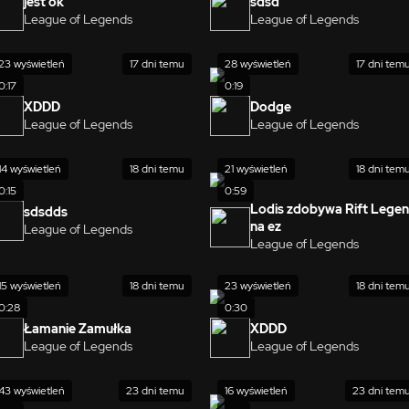
jest ok
sdsd
League of Legends
League of Legends
23 wyświetleń
17 dni temu
28 wyświetleń
17 dni tem
0:17
0:19
XDDD
Dodge
League of Legends
League of Legends
14 wyświetleń
18 dni temu
21 wyświetleń
18 dni tem
0:15
0:59
Lodis zdobywa Rift Lege
sdsdds
na ez
League of Legends
League of Legends
15 wyświetleń
18 dni temu
23 wyświetleń
18 dni tem
0:28
0:30
Łamanie Zamułka
XDDD
League of Legends
League of Legends
43 wyświetleń
23 dni temu
16 wyświetleń
23 dni tem