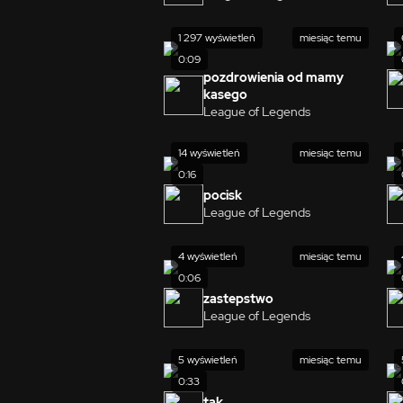
1 297 wyświetleń
miesiąc temu
0:09
pozdrowienia od mamy
kasego
League of Legends
14 wyświetleń
miesiąc temu
0:16
pocisk
League of Legends
4 wyświetleń
miesiąc temu
0:06
zastepstwo
League of Legends
5 wyświetleń
miesiąc temu
0:33
tak