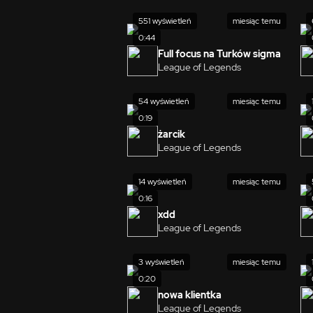
551 wyświetleń
miesiąc temu
0:44
Full focus na Turków sigma
League of Legends
54 wyświetleń
miesiąc temu
0:19
żarcik
League of Legends
14 wyświetleń
miesiąc temu
0:16
xdd
League of Legends
3 wyświetleń
miesiąc temu
0:20
nowa klientka
League of Legends