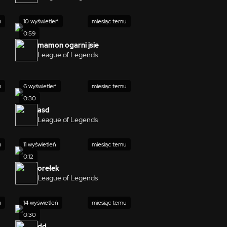
u
10 wyświetleń
miesiąc temu
0:59
mamon ogarni jsie
League of Legends
u
6 wyświetleń
miesiąc temu
0:30
asd
League of Legends
u
11 wyświetleń
miesiąc temu
0:12
orełek
League of Legends
u
14 wyświetleń
miesiąc temu
0:30
dd