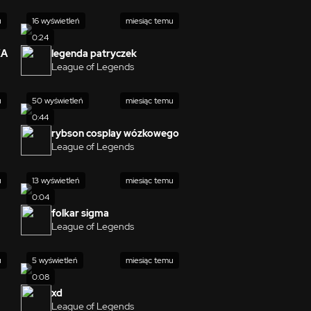
u
16 wyświetleń
miesiąc temu
0:24
KA
legenda patryczek
League of Legends
u
50 wyświetleń
miesiąc temu
0:44
rybson cosplay wózkowego
League of Legends
u
13 wyświetleń
miesiąc temu
0:04
folkar sigma
League of Legends
u
5 wyświetleń
miesiąc temu
0:08
xd
League of Legends