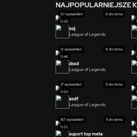
NAJPOPULARNIEJSZE K
57 wyświetleń
9 dni temu
0:30
ssij
League of Legends
12 wyświetleń
9 dni temu
0:46
dssd
League of Legends
17 wyświetleń
9 dni temu
0:20
asdf
League of Legends
167 wyświetleń
11 dni temu
0:22
suport top meta