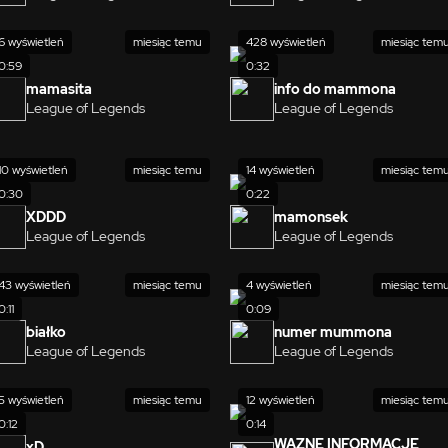
6 wyświetleń
miesiąc temu
428 wyświetleń
miesiąc tem
0:59
0:32
mamasita
info do mammona
League of Legends
League of Legends
10 wyświetleń
miesiąc temu
14 wyświetleń
miesiąc tem
0:30
0:22
XDDD
mamonsek
League of Legends
League of Legends
43 wyświetleń
miesiąc temu
4 wyświetleń
miesiąc tem
0:11
0:09
białko
numer mummona
League of Legends
League of Legends
5 wyświetleń
miesiąc temu
12 wyświetleń
miesiąc tem
0:12
0:14
WAZNE INFORMACJE
xD