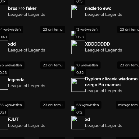
0:17
0:13
brus >>> faker
niezle to ewc
League of Legends
League of Legends
14 wyświetleń
23 dni temu
13 wyświetleń
23 dni tem
0:49
0:23
xdd
XDDDDDDD
League of Legends
League of Legends
26 wyświetleń
23 dni temu
10 wyświetleń
23 dni tem
0:23
0:32
Dyplom z lizania wiadomo
legenda
czego Po mamusi
League of Legends
League of Legends
35 wyświetleń
23 dni temu
58 wyświetleń
miesiąc tem
0:21
0:12
FJUT
xd
League of Legends
League of Legends