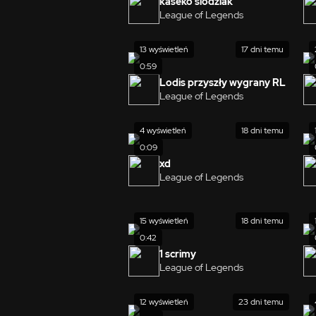
kaseko slodziak
League of Legends
13 wyświetleń
17 dni temu
0:59
Lodis przyszły wygrany RL
League of Legends
4 wyświetleń
18 dni temu
0:09
xd
League of Legends
15 wyświetleń
18 dni temu
0:42
1 scrimy
League of Legends
12 wyświetleń
23 dni temu