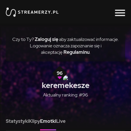
Czy to Ty?
Zaloguj się
aby zaktualizować informacje.
Logowanie oznacza zapoznanie się i
akceptację
Regulaminu
.
96
keremekesze
Aktualny ranking: #96
Statystyki
Klipy
Emotki
Live