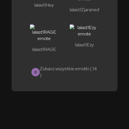
lalast1Hey
lalast1Zjaraned
lalast1Ezy
lalast1RAGE
Zobacz wszystkie emotki ( 14
)