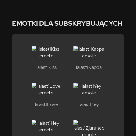
EMOTKI DLA SUBSKRYBUJĄCYCH
lalast1Kiss
lalast1Kappa
lalast1Love
lalast1Yey