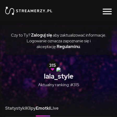
Czy to Ty?
Zaloguj się
aby zaktualizować informacje.
Logowanie oznacza zapoznanie się i
akceptację
Regulaminu
.
315
lala_style
Aktualny ranking: #315
Statystyki
Klipy
Emotki
Live