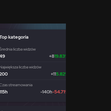
Top kategoria
Średnia liczba widzów
49
+8
19.83%
Największa liczba widzów
200
+11
5.82%
Czas streamowania
115h
-140h
-54.71%