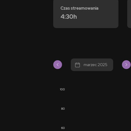
Czas streamowania
4:30h
marzec 2025
100
80
60