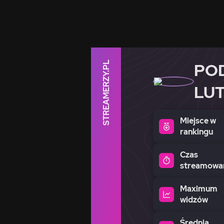
STREAMERZY.PL
PO
LUT
Miejsce w
rankingu
Czas
streamowa
Maximum
widzów
Średnia