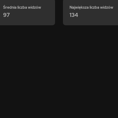
Średnia liczba widzów
Największa liczba widzów
97
134