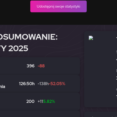
Udostępnij swoje statystyki
DSUMOWANIE:
Y 2025
396
-88
126:50h
-138h
-52.05%
nia
200
+11
5.82%