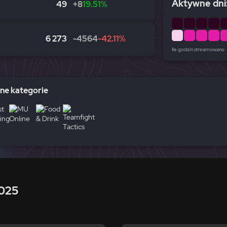
Aktywne dni:
49
+8
19.51%
6 273
-4564
-42.11%
Ile godzin streamowano
e kategorie
025