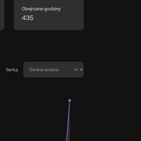
Obejrzane godziny
435
Sortuj: