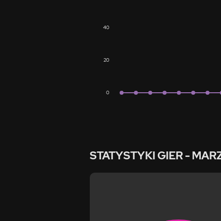
40
20
0
STATYSTYKI GIER
- MAR