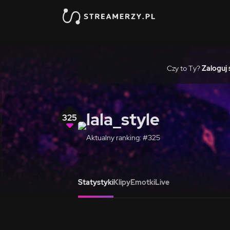
Czy to Ty?
Zaloguj 
lala_style
325
Aktualny ranking: #325
Statystyki
Klipy
Emotki
Live