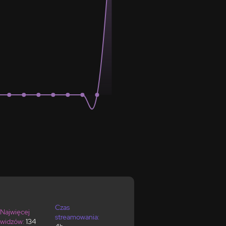
Czas
Najwięcej
streamowania:
widzów:
134