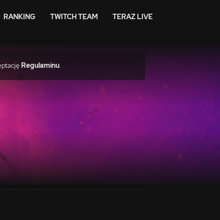
RANKING
TWITCH TEAM
TERAZ LIVE
eptację
Regulaminu
.