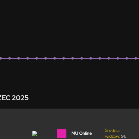
ZEC 2025
Średnia
MU Online
widzów:
96