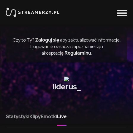
Czy to Ty?
Zaloguj się
aby zaktualizować informacje.
Logowanie oznacza zapoznanie się i
akceptację
Regulaminu
.
liderus_
Statystyki
Klipy
Emotki
Live