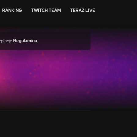
RANKING
TWITCH TEAM
TERAZ LIVE
eptację
Regulaminu
.