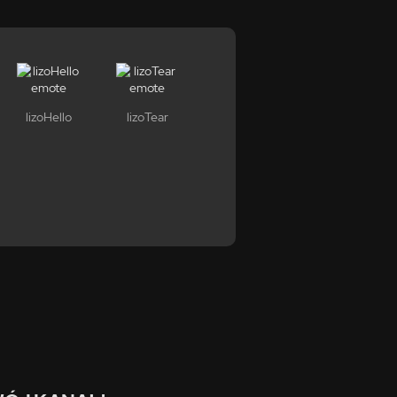
lizoHello
lizoTear