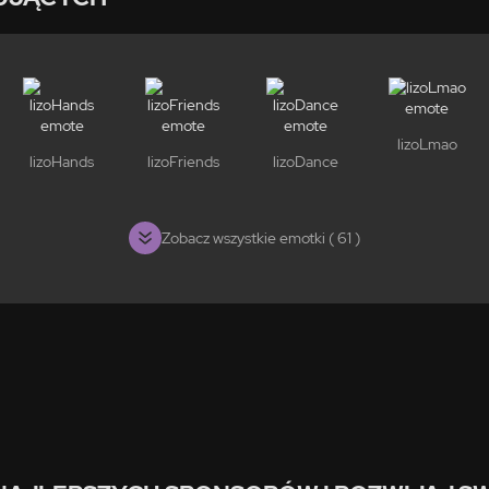
lizoLmao
lizoHands
lizoFriends
lizoDance
Zobacz wszystkie emotki ( 61 )