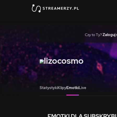
Czy to Ty?
Zaloguj 
lizocosmo
Statystyki
Klipy
Emotki
Live
EMOTKI DLA SUBSKRYB