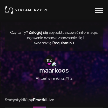
Czy to Ty?
Zaloguj się
aby zaktualizować informacje.
Logowanie oznacza zapoznanie się i
akceptację
Regulaminu
.
112
maarkoos
Aktualny ranking: #112
Statystyki
Klipy
Emotki
Live