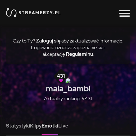
Czy to Ty?
Zaloguj się
aby zaktualizować informacje.
Logowanie oznacza zapoznanie się i
akceptację
Regulaminu
.
431
mala_bambi
Aktualny ranking: #431
Statystyki
Klipy
Emotki
Live