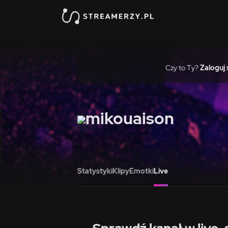
Czy to Ty?
Zaloguj 
mikouaison
Statystyki
Klipy
Emotki
Live