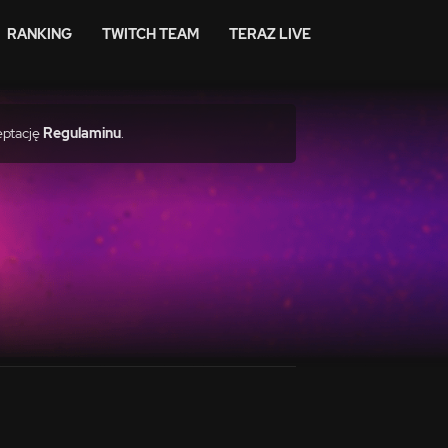
RANKING
TWITCH TEAM
TERAZ LIVE
eptację
Regulaminu
.