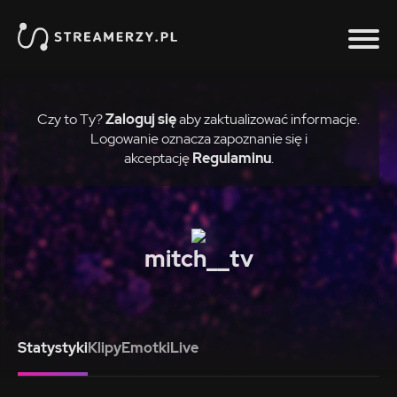
Czy to Ty?
Zaloguj się
aby zaktualizować informacje.
Logowanie oznacza zapoznanie się i
akceptację
Regulaminu
.
mitch__tv
Statystyki
Klipy
Emotki
Live