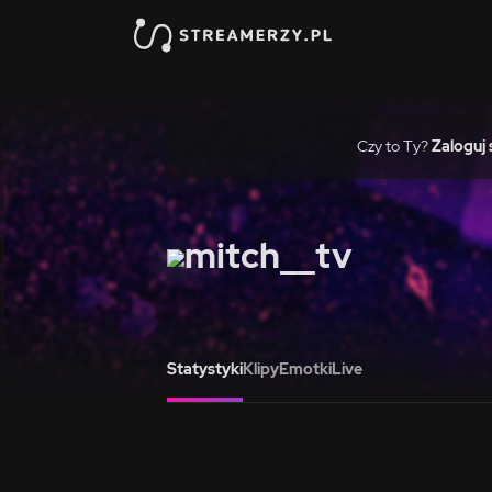
Czy to Ty?
Zaloguj 
mitch__tv
Statystyki
Klipy
Emotki
Live