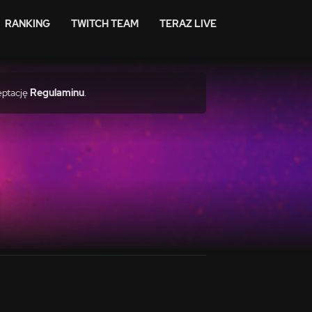
RANKING
TWITCH TEAM
TERAZ LIVE
eptację
Regulaminu
.