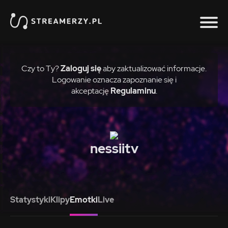
Czy to Ty?
Zaloguj się
aby zaktualizować informacje.
Logowanie oznacza zapoznanie się i
akceptację
Regulaminu
.
nessiitv
Statystyki
Klipy
Emotki
Live