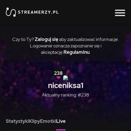
Czy to Ty?
Zaloguj się
aby zaktualizować informacje.
Logowanie oznacza zapoznanie się i
akceptację
Regulaminu
.
238
niceniksa1
Aktualny ranking: #238
Statystyki
Klipy
Emotki
Live