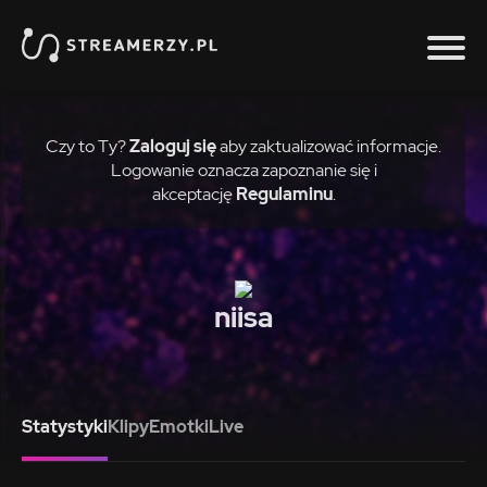
Czy to Ty?
Zaloguj się
aby zaktualizować informacje.
Logowanie oznacza zapoznanie się i
akceptację
Regulaminu
.
niisa
Statystyki
Klipy
Emotki
Live