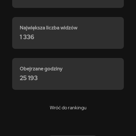
Największa liczba widzów
1 336
Obejrzane godziny
25 193
Wróć do rankingu