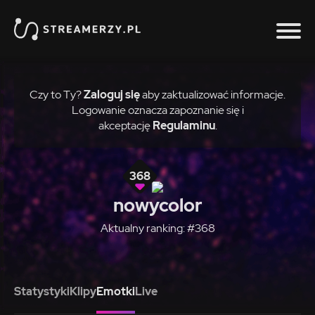
Czy to Ty?
Zaloguj się
aby zaktualizować informacje.
Logowanie oznacza zapoznanie się i
akceptację
Regulaminu
.
368
nowycolor
Aktualny ranking: #368
Statystyki
Klipy
Emotki
Live