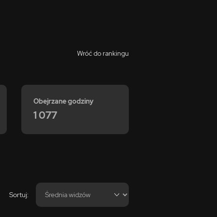
Wróć do rankingu
Obejrzane godziny
1 077
Sortuj: