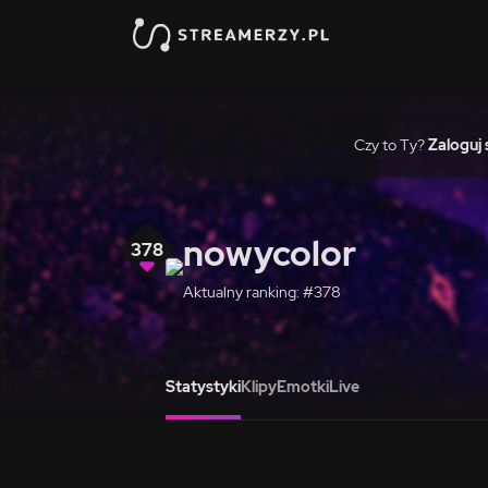
Czy to Ty?
Zaloguj 
nowycolor
378
Aktualny ranking: #378
Statystyki
Klipy
Emotki
Live