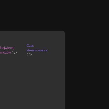
Czas
Najwięcej
streamowania:
widzów:
157
22h