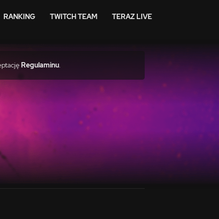
RANKING
TWITCH TEAM
TERAZ LIVE
eptację
Regulaminu
.