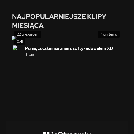
NAJPOPULARNIEJSZE KLIPY
MIESIĄCA
22 wyświetleń
11 dni temu
0:41
Punia, zuczkinnsa znam, softy ładowalem XD
Tibia