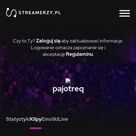
Czy to Ty?
Zaloguj się
aby zaktualizować informacje.
Logowanie oznacza zapoznanie się i
akceptację
Regulaminu
.
pajotreq
Statystyki
Klipy
Emotki
Live