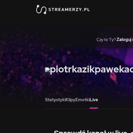
Czy to Ty?
Zaloguj 
piotrkazikpaweka
Statystyki
Klipy
Emotki
Live