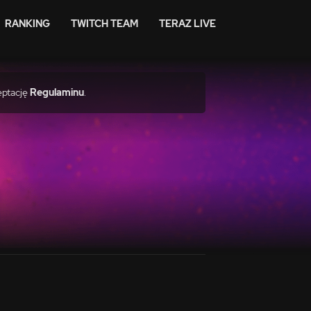
RANKING
TWITCH TEAM
TERAZ LIVE
eptację
Regulaminu
.