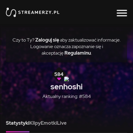
Czy to Ty?
Zaloguj się
aby zaktualizować informacje.
Logowanie oznacza zapoznanie się i
akceptację
Regulaminu
.
584
senhoshi
Aktualny ranking: #584
Statystyki
Klipy
Emotki
Live