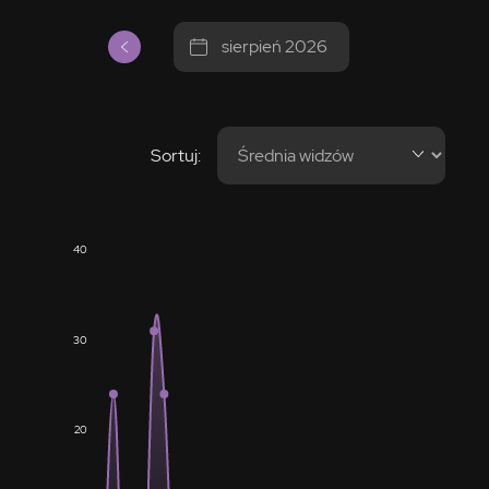
sierpień 2026
Sortuj:
40
30
20