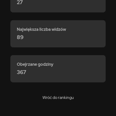
27
Największa liczba widzów
89
Obejrzane godziny
367
Wróć do rankingu