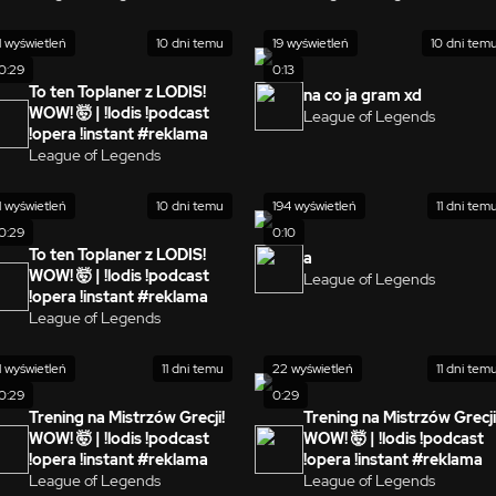
1 wyświetleń
10 dni temu
19 wyświetleń
10 dni tem
0:29
0:13
To ten Toplaner z LODIS!
na co ja gram xd
WOW! 🤯 | !lodis !podcast
League of Legends
!opera !instant #reklama
League of Legends
1 wyświetleń
10 dni temu
194 wyświetleń
11 dni tem
0:29
0:10
To ten Toplaner z LODIS!
a
WOW! 🤯 | !lodis !podcast
League of Legends
!opera !instant #reklama
League of Legends
1 wyświetleń
11 dni temu
22 wyświetleń
11 dni tem
0:29
0:29
Trening na Mistrzów Grecji!
Trening na Mistrzów Grecji
WOW! 🤯 | !lodis !podcast
WOW! 🤯 | !lodis !podcast
!opera !instant #reklama
!opera !instant #reklama
League of Legends
League of Legends