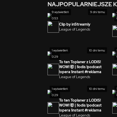
NAJPOPULARNIEJSZE K
9 wyświetleń
9 dni temu
0:53
Clip by inStreamly
League of Legends
1 wyświetleń
10 dni temu
0:29
To ten Toplaner z LODIS!
WOW! 🤯 | !lodis !podcast
!opera !instant #reklama
League of Legends
1 wyświetleń
10 dni temu
0:29
To ten Toplaner z LODIS!
WOW! 🤯 | !lodis !podcast
!opera !instant #reklama
League of Legends