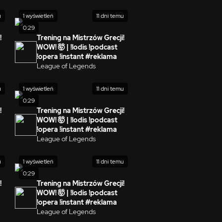
u
1 wyświetleń
11 dni temu
0:29
!
Trening na Mistrzów Grecji!
WOW! 🤯 | !lodis !podcast
!opera !instant #reklama
League of Legends
u
1 wyświetleń
11 dni temu
0:29
!
Trening na Mistrzów Grecji!
WOW! 🤯 | !lodis !podcast
!opera !instant #reklama
League of Legends
u
1 wyświetleń
11 dni temu
0:29
!
Trening na Mistrzów Grecji!
WOW! 🤯 | !lodis !podcast
!opera !instant #reklama
League of Legends