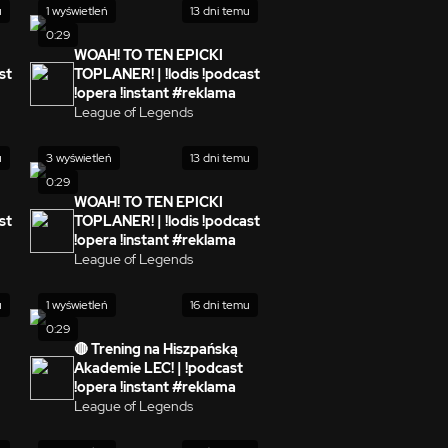
u
1 wyświetleń
13 dni temu
0:29
WOAH! TO TEN EPICKI
st
TOPLANER! | !lodis !podcast
!opera !instant #reklama
League of Legends
u
3 wyświetleń
13 dni temu
0:29
WOAH! TO TEN EPICKI
st
TOPLANER! | !lodis !podcast
!opera !instant #reklama
League of Legends
u
1 wyświetleń
16 dni temu
0:29
🔴 Trening na Hiszpańską
Akademie LEC! | !podcast
!opera !instant #reklama
League of Legends