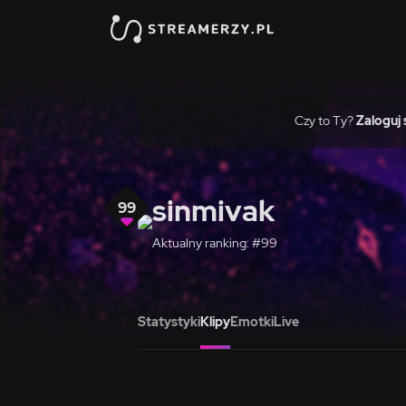
Czy to Ty?
Zaloguj 
sinmivak
99
Aktualny ranking: #99
Statystyki
Klipy
Emotki
Live