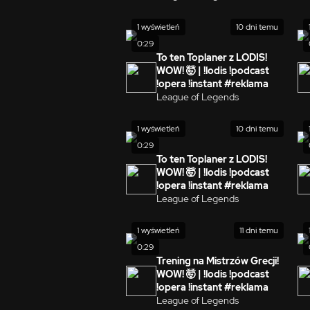
1 wyświetleń
10 dni temu
0:29
To ten Toplaner z LODIS!
WOW! 🤯 | !lodis !podcast
!opera !instant #reklama
League of Legends
1 wyświetleń
10 dni temu
0:29
To ten Toplaner z LODIS!
WOW! 🤯 | !lodis !podcast
!opera !instant #reklama
League of Legends
1 wyświetleń
11 dni temu
0:29
Trening na Mistrzów Grecji!
WOW! 🤯 | !lodis !podcast
!opera !instant #reklama
League of Legends