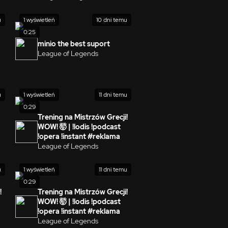
u
1 wyświetleń
10 dni temu
0:25
minio the best suport
League of Legends
u
1 wyświetleń
11 dni temu
0:29
Trening na Mistrzów Grecji!
WOW! 🤯 | !lodis !podcast
!opera !instant #reklama
League of Legends
u
1 wyświetleń
11 dni temu
0:29
!
Trening na Mistrzów Grecji!
WOW! 🤯 | !lodis !podcast
!opera !instant #reklama
League of Legends