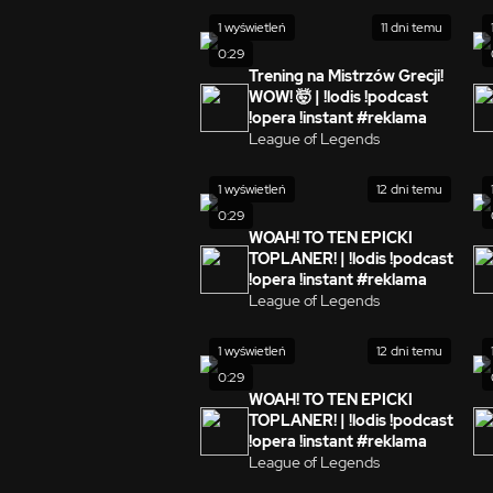
1 wyświetleń
11 dni temu
0:29
Trening na Mistrzów Grecji!
WOW! 🤯 | !lodis !podcast
!opera !instant #reklama
League of Legends
1 wyświetleń
12 dni temu
0:29
WOAH! TO TEN EPICKI
TOPLANER! | !lodis !podcast
!opera !instant #reklama
League of Legends
1 wyświetleń
12 dni temu
0:29
WOAH! TO TEN EPICKI
TOPLANER! | !lodis !podcast
!opera !instant #reklama
League of Legends