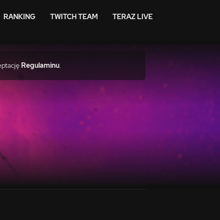
RANKING
TWITCH TEAM
TERAZ LIVE
eptację
Regulaminu
.