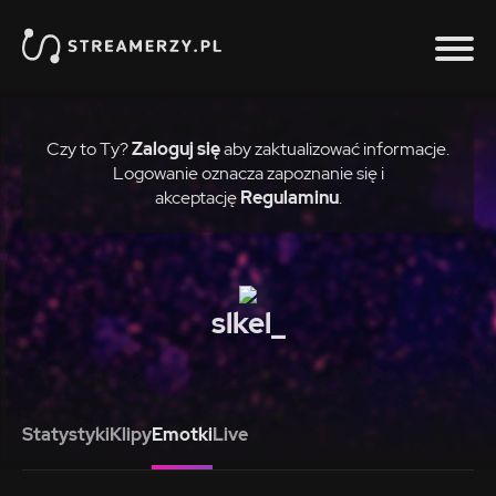
Czy to Ty?
Zaloguj się
aby zaktualizować informacje.
Logowanie oznacza zapoznanie się i
akceptację
Regulaminu
.
slkel_
Statystyki
Klipy
Emotki
Live