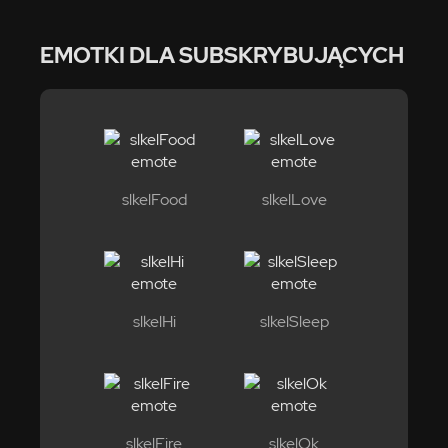
EMOTKI DLA SUBSKRYBUJĄCYCH
slkelFood
slkelLove
slkelHi
slkelSleep
slkelFire
slkelOk