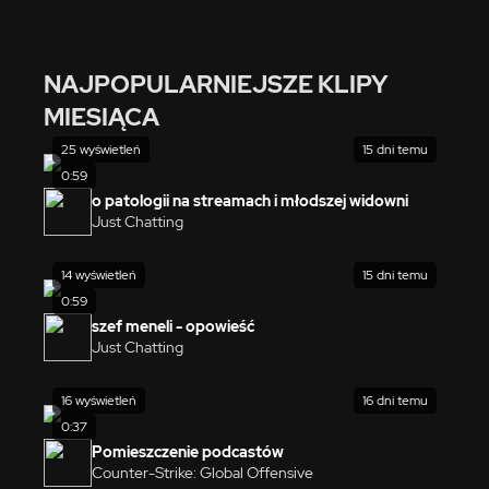
NAJPOPULARNIEJSZE KLIPY
MIESIĄCA
25 wyświetleń
15 dni temu
0:59
o patologii na streamach i młodszej widowni
Just Chatting
14 wyświetleń
15 dni temu
0:59
szef meneli - opowieść
Just Chatting
16 wyświetleń
16 dni temu
0:37
Pomieszczenie podcastów
Counter-Strike: Global Offensive