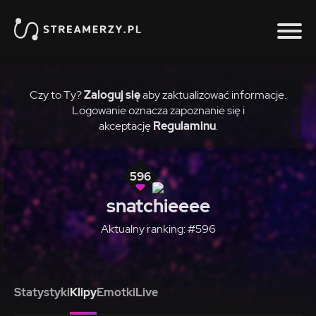
Czy to Ty?
Zaloguj się
aby zaktualizować informacje.
Logowanie oznacza zapoznanie się i
akceptację
Regulaminu
.
596
snatchieeee
Aktualny ranking: #596
Statystyki
Klipy
Emotki
Live