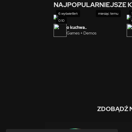
NAJPOPULARNIEJSZE K
6 wyświetleń
miesiąc temu
0:10
o kuchwa..
Games + Demos
ZDOBĄDŹ 