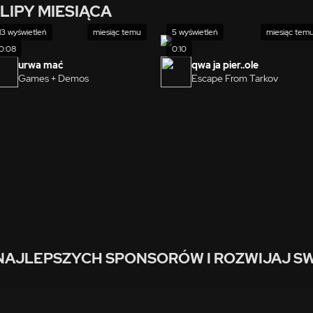
LIPY MIESIĄCA
13 wyświetleń
miesiąc temu
5 wyświetleń
miesiąc tem
0:08
0:10
urwa mać
qwa ja pier..ole
Games + Demos
Escape From Tarkov
NAJLEPSZYCH SPONSORÓW I ROZWIJAJ SW