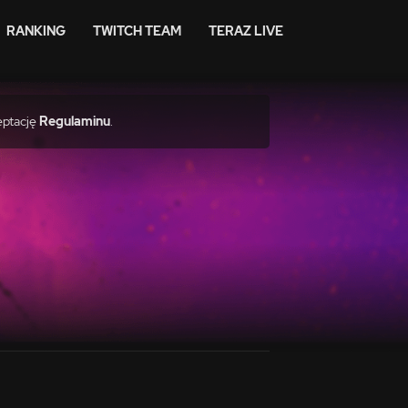
RANKING
TWITCH TEAM
TERAZ LIVE
eptację
Regulaminu
.