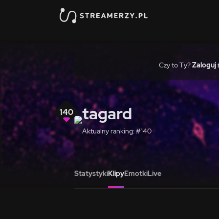
Czy to Ty?
Zaloguj 
tagard
140
Aktualny ranking: #140
Statystyki
Klipy
Emotki
Live