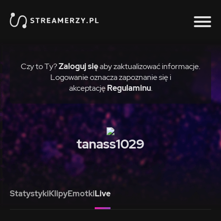
Czy to Ty?
Zaloguj się
aby zaktualizować informacje.
Logowanie oznacza zapoznanie się i
akceptację
Regulaminu
.
tanass1029
Statystyki
Klipy
Emotki
Live