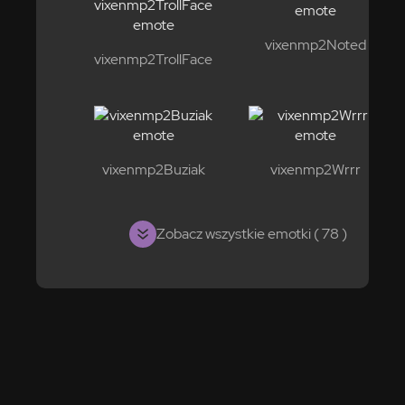
vixenmp2Noted
vixenmp2TrollFace
vixenmp2Buziak
vixenmp2Wrrr
Zobacz wszystkie emotki ( 78 )