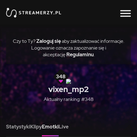
Czy to Ty?
Zaloguj się
aby zaktualizować informacje.
Logowanie oznacza zapoznanie się i
akceptację
Regulaminu
.
348
vixen_mp2
Aktualny ranking: #348
Statystyki
Klipy
Emotki
Live